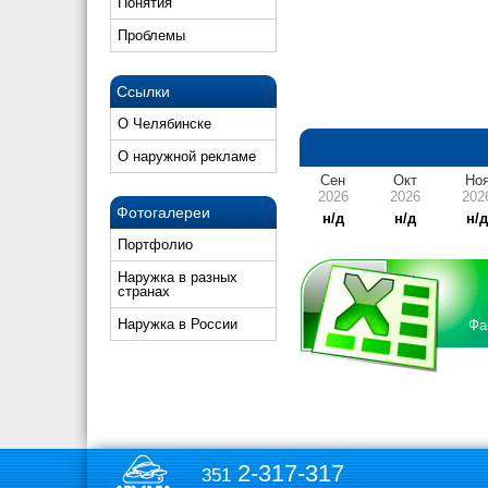
Понятия
Проблемы
Ссылки
О Челябинске
О наружной рекламе
Сен
Окт
Но
2026
2026
202
Фотогалереи
н/д
н/д
н/
Портфолио
Наружка в разных
странах
Наружка в России
Фа
2-317-317
351