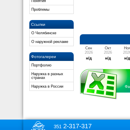
Понятия
Проблемы
Ссылки
О Челябинске
О наружной рекламе
Сен
Окт
Но
2026
2026
202
Фотогалереи
н/д
н/д
н/
Портфолио
Наружка в разных
странах
Наружка в России
Фа
2-317-317
351