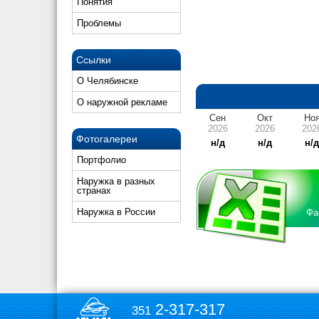
Понятия
Проблемы
Ссылки
О Челябинске
О наружной рекламе
Сен
Окт
Но
2026
2026
202
Фотогалереи
н/д
н/д
н/
Портфолио
Наружка в разных
странах
Наружка в России
Фа
2-317-317
351