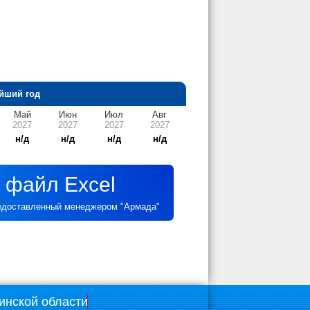
йший год
Май
Июн
Июл
Авг
2027
2027
2027
2027
н/д
н/д
н/д
н/д
 файл Excel
редоставленный менеджером "Армада"
инской области