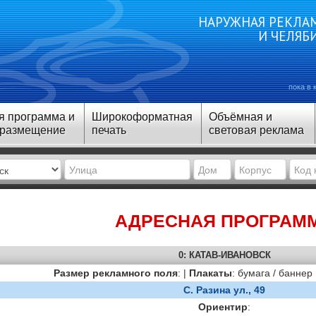
НАРУЖНАЯ РЕКЛАМ
И ЧЕЛЯБ
пока в 
я программа и
Широкоформатная
Объёмная и
 размещение
печать
световая реклама
АДРЕСНАЯ ПРОГРАМ
0: КАТАВ-ИВАНОВСК
Размер рекламного поля
: |
Плакаты
: бумага / баннер
С. Разина ул., 49
Ориентир
: