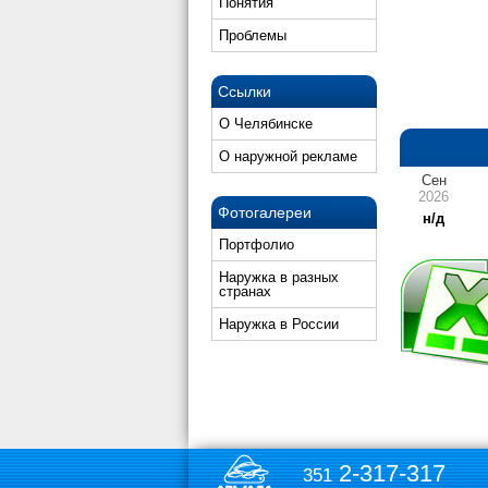
Понятия
Проблемы
Ссылки
О Челябинске
О наружной рекламе
Сен
2026
Фотогалереи
н/д
Портфолио
Наружка в разных
странах
Наружка в России
2-317-317
351