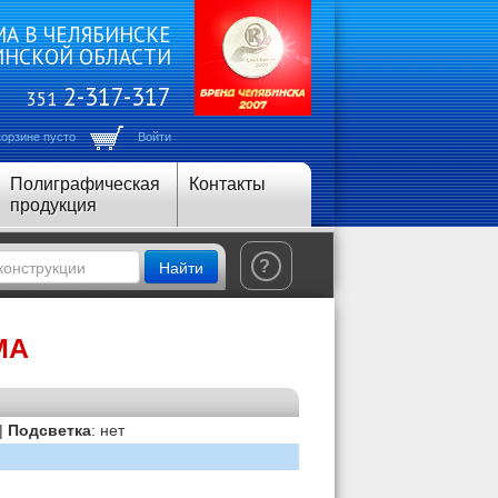
А В ЧЕЛЯБИНСКЕ
ИНСКОЙ ОБЛАСТИ
2-317-317
351
корзине пусто
Войти
Полиграфическая
Контакты
продукция
Найти
?
МА
 |
Подсветка
: нет