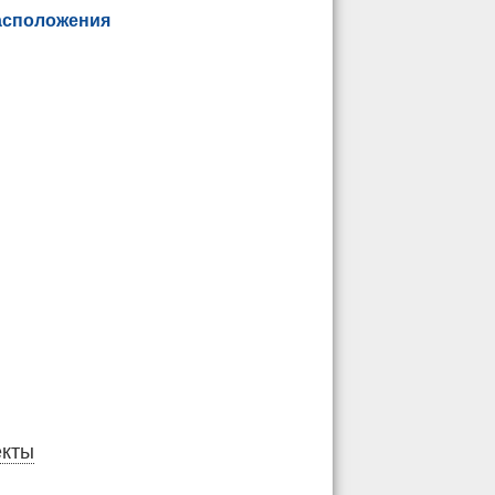
асположения
екты