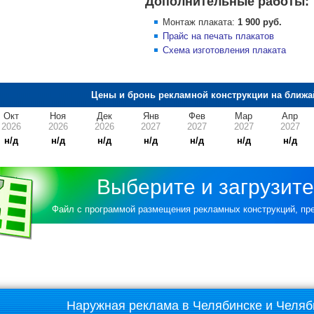
Дополнительные работы:
Монтаж плаката:
1 900 руб.
Прайс на печать плакатов
Схема изготовления плаката
Цены и бронь рекламной конструкции на ближа
Окт
Ноя
Дек
Янв
Фев
Мар
Апр
2026
2026
2026
2027
2027
2027
2027
н/д
н/д
н/д
н/д
н/д
н/д
н/д
Выберите и загрузите
Файл с программой размещения рекламных конструкций, п
Наружная реклама в Челябинске и Челяб